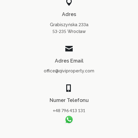
Adres
233
Grabiszyńska
a
53-235
Wrocław
Adres Email
office@qiviproperty.com
Numer Telefonu
+48 796 413 131