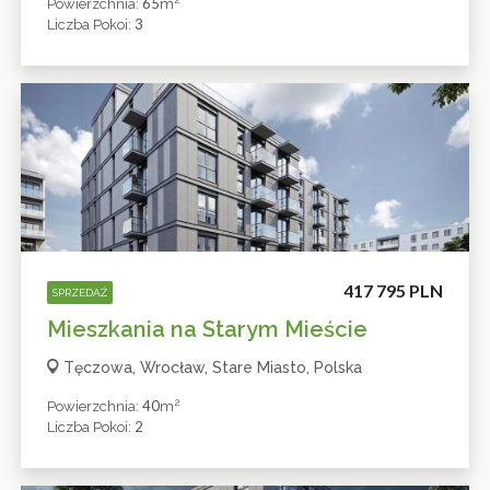
65
Powierzchnia:
M
3
Liczba Pokoi:
417 795 PLN
SPRZEDAŻ
Mieszkania na Starym Mieście
Tęczowa, Wrocław, Stare Miasto, Polska
2
40
Powierzchnia:
M
2
Liczba Pokoi: