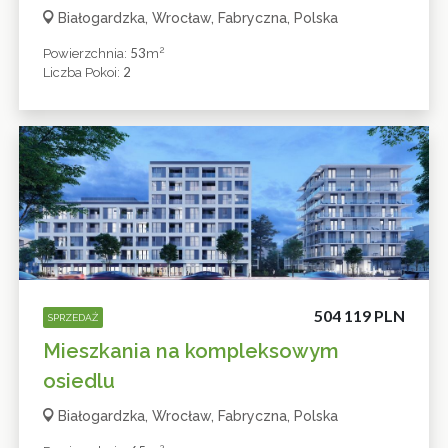
Białogardzka, Wrocław, Fabryczna, Polska
2
53
Powierzchnia:
M
2
Liczba Pokoi:
504 119 PLN
SPRZEDAŻ
Mieszkania na kompleksowym
osiedlu
Białogardzka, Wrocław, Fabryczna, Polska
2