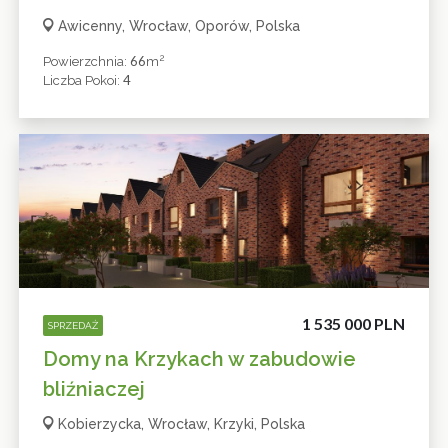
Awicenny, Wrocław, Oporów, Polska
2
66
Powierzchnia:
M
4
Liczba Pokoi:
1 535 000 PLN
SPRZEDAŻ
Domy na Krzykach w zabudowie
bliźniaczej
Kobierzycka, Wrocław, Krzyki, Polska