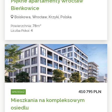
Piękne apartamenty Wrocław
Bieńkowice
Boiskowa, Wrocław, Krzyki, Polska
2
78
Powierzchnia:
M
4
Liczba Pokoi:
410 795 PLN
SPRZEDAŻ
Mieszkania na kompleksowym
osiedlu