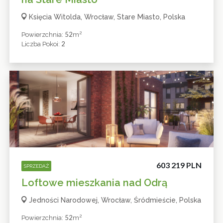
Księcia Witolda, Wrocław, Stare Miasto, Polska
2
52
Powierzchnia:
M
2
Liczba Pokoi:
603 219 PLN
SPRZEDAŻ
Loftowe mieszkania nad Odrą
Jedności Narodowej, Wrocław, Śródmieście, Polska
2
52
Powierzchnia:
M