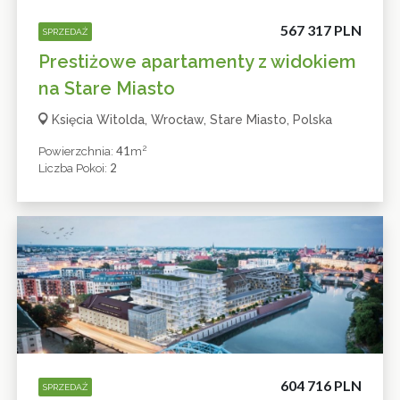
567 317 PLN
SPRZEDAŻ
Prestiżowe apartamenty z widokiem
na Stare Miasto
Księcia Witolda, Wrocław, Stare Miasto, Polska
2
41
Powierzchnia:
M
2
Liczba Pokoi:
604 716 PLN
SPRZEDAŻ