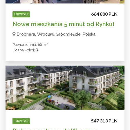
664 800 PLN
SPRZEDAŻ
Nowe mieszkania 5 minut od Rynku!
Drobnera, Wrocław, Śródmieście, Polska
2
63
Powierzchnia:
M
3
Liczba Pokoi:
547 313 PLN
SPRZEDAŻ