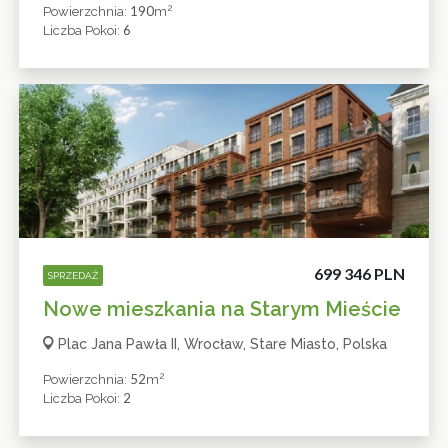
2
190
Powierzchnia:
M
6
Liczba Pokoi:
699 346 PLN
SPRZEDAŻ
Nowe mieszkania na Starym Mieście
Plac Jana Pawła II, Wrocław, Stare Miasto, Polska
2
52
Powierzchnia:
M
2
Liczba Pokoi: