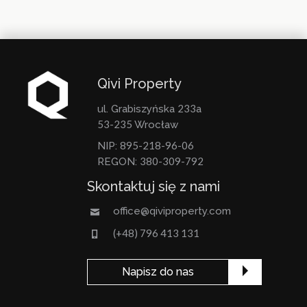
Qivi Property
233
ul. Grabiszyńska
a
53-235
Wrocław
895-218-96-06
NIP:
380-309-792
REGON:
Skontaktuj się z nami
office@qiviproperty.com
(+48) 796 413 131
Napisz do nas