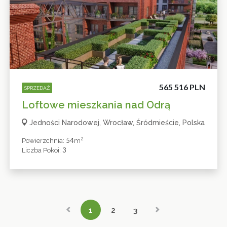
565 516 PLN
SPRZEDAŻ
Loftowe mieszkania nad Odrą
Jedności Narodowej, Wrocław, Śródmieście, Polska
2
54
Powierzchnia:
M
3
Liczba Pokoi:
1
2
3