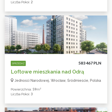
2
Liczba Pokoi:
583 467 PLN
SPRZEDAŻ
Loftowe mieszkania nad Odrą
Jedności Narodowej, Wrocław, Śródmieście, Polska
2
59
Powierzchnia:
M
3
Liczba Pokoi: