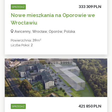
333 309 PLN
SPRZEDAŻ
Nowe mieszkania na Oporowie we
Wrocławiu
Awicenny, Wrocław, Oporów, Polska
2
39
Powierzchnia:
M
2
Liczba Pokoi:
421 850 PLN
SPRZEDAŻ