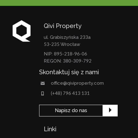
Qivi Property
233
ul. Grabiszyńska
a
53-235
Wrocław
895-218-96-06
NIP:
380-309-792
REGON:
Skontaktuj się z nami
office@qiviproperty.com
(+48) 796 413 131
Napisz do nas
Linki